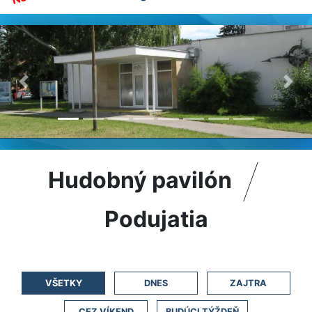
Previous
Nex
Mestské kultúrne stredisko mesta
Hudobný pavilón
Piešťany A. Dubčeka 27, 921 01
Piešťany
Podujatia
VŠETKY
DNES
ZAJTRA
CEZ VÍKEND
BUDÚCI TÝŽDEŇ