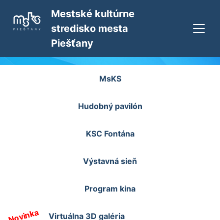
Mestské kultúrne
stredisko mesta
Piešťany
MsKS
Hudobný pavilón
KSC Fontána
Výstavná sieň
Program kina
Novinka
Virtuálna 3D galéria