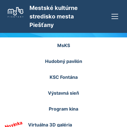
Mestské kultúrne
stredisko mesta
Piešťany
MsKS
Hudobný pavilón
KSC Fontána
Výstavná sieň
Program kina
Novinka
Virtuálna 3D galéria