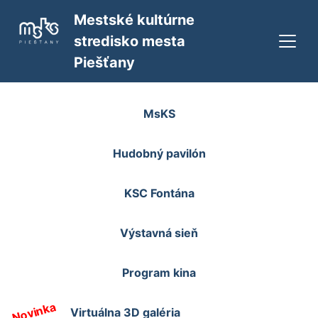
Mestské kultúrne
stredisko mesta
Piešťany
MsKS
Hudobný pavilón
KSC Fontána
Výstavná sieň
Program kina
Novinka
Virtuálna 3D galéria