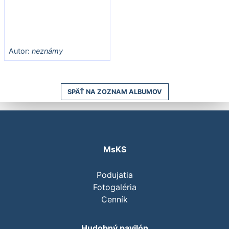
Autor:
neznámy
SPÄŤ NA ZOZNAM ALBUMOV
MsKS
Podujatia
Fotogaléria
Cenník
Hudobný pavilón